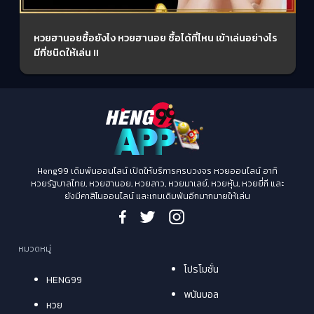
หวยฮานอยซื้อยังไง หวยฮานอย ซื้อได้ที่ไหน เข้าเล่นอย่างไร
มีกี่ชนิดให้เล่น !!
Heng99 เดิมพันออนไลน์ เปิดให้บริการครบวงจร หวยออนไลน์ อาทิ
หวยรัฐบาลไทย, หวยฮานอย, หวยลาว, หวยมาเลย์, หวยหุ้น, หวยยี่กี และ
ยังมีคาสิโนออนไลน์ และเกมเดิมพันอีกมากมายให้เล่น
หมวดหมู่
โปรโมชั่น
HENG99
พนันบอล
หวย