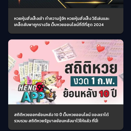
หวยหุ้นฮั่งเส็งเช้า ทำความรู้จัก หวยหุ้นฮั่งเส็ง วิธีเล่นและ
เคล็ดลับพาถูกรางวัล เว็บหวยออนไลน์ที่ดีที่สุด 2024
สถิติหวยออกย้อนหลัง 10 ปี เว็บหวยออนไลน์ ของเราได้
รวบรวม สถิติหวยรัฐบาลย้อนหลังมาไว้ให้แล้ว ที่นี่!