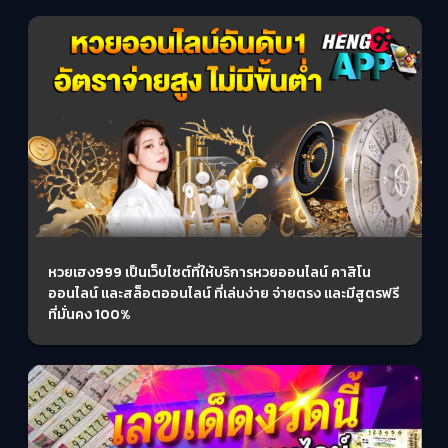
หวยเฮง999 เป็นเว็บไซต์ที่ให้บริการหวยออนไลน์ คาสิโน
ออนไลน์ และสล็อตออนไลน์ ที่เล่นง่าย จ่ายตรง และมีสูตรฟรี
ที่มั่นคง 100%