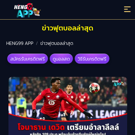
ข่าวฟุตบอลล่าสุด
HENG99 APP
ข่าวฟุตบอลล่าสุด
สมัครรับเครดิตฟรี
ดูบอลสด
วิธีรับเครดิตฟรี