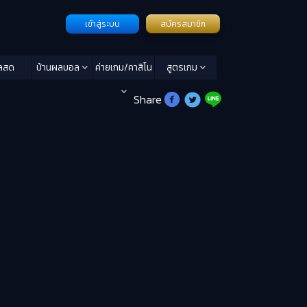
เข้าสู่ระบบ
สมัครสมาชิก
ลสด
บ้านผลบอล
ค่ายเกม/คาสิโน
สูตรเกม
Share