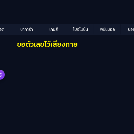
็อต
บาคาร่า
เกมส์
โปรโมชั่น
พนันบอล
บอ
ขอตัวเลขไว้เสี่ยงทาย
รี