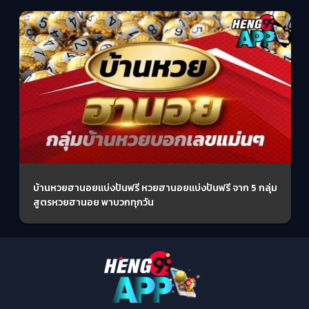
บ้านหวยฮานอยแบ่งปันฟรี หวยฮานอยแบ่งปันฟรี จาก 5 กลุ่ม
สูตรหวยฮานอย พาบวกทุกวัน