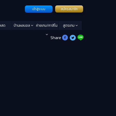
เข้าสู่ระบบ
สมัครสมาชิก
ลสด
บ้านผลบอล
ค่ายเกม/คาสิโน
สูตรเกม
Share