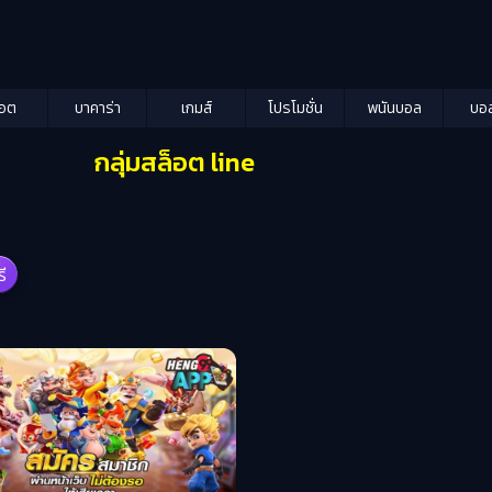
็อต
บาคาร่า
เกมส์
โปรโมชั่น
พนันบอล
บอ
กลุ่มสล็อต line
รี