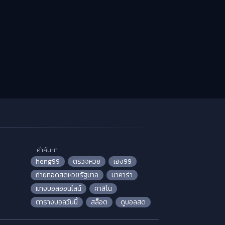
คำค้นหา
heng99
ตรวจหวย
เฮง99
ถ่ายทอดสดหวยรัฐบาล
บาคาร่า
แทงบอลออนไลน์
คาสิโน
ตารางบอลวันนี้
สล็อต
ดูบอลสด