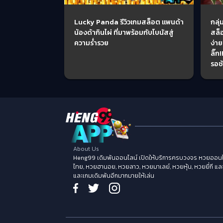
Lucky Panda รีวิวเกมสล็อต แพนด้า
กลุ
น้องด้ากินไผ่ ที่มาพร้อมกับโบนัสสู่
สล็
ความร่ำรวย
ง่า
ลิ๊ก
รอช
About Us
Heng99 เดิมพันออนไลน์ เปิดให้บริการครบวงจร หวยออนไ
ไทย, หวยฮานอย, หวยลาว, หวยมาเลย์, หวยหุ้น, หวยยี่กี แล
และเกมเดิมพันอีกมากมายให้เล่น