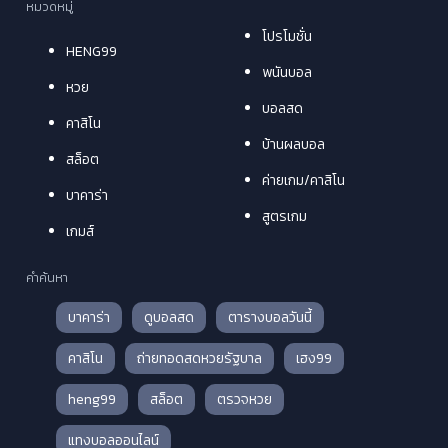
หมวดหมู่
โปรโมชั่น
HENG99
พนันบอล
หวย
บอลสด
คาสิโน
บ้านผลบอล
สล็อต
ค่ายเกม/คาสิโน
บาคาร่า
สูตรเกม
เกมส์
คำค้นหา
บาคาร่า
ดูบอลสด
ตารางบอลวันนี้
คาสิโน
ถ่ายทอดสดหวยรัฐบาล
เฮง99
heng99
สล็อต
ตรวจหวย
แทงบอลออนไลน์