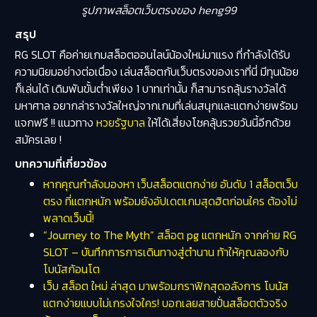
รูปภาพสล็อตเว็บตรงของ heng99
สรุป
RG SLOT คือค่ายเกมสล็อตออนไลน์น้องใหม่มาแรง ที่กำลังได้รับ
ความนิยมอย่างต่อเนื่อง เล่นสล็อตกับเว็บตรงของเราที่นี่ มีทุนน้อย
ก็เล่นได้ เดิมพันขั้นต่ำเพียง 1 บาทเท่านั้น ก็สามารถลุ้นรางวัลได้
มหาศาล อยากล่ารางวัลใหญ่จากเกมที่เล่นสนุกและแตกง่ายพร้อม
แจกฟรี !! แนวทาง
หวยรัฐบาล
ให้ได้เสี่ยงโชคลุ้นรวยวันนี้อีกด้วย
สมัครเลย !
บทความที่เกี่ยวข้อง
หากคุณกำลังมองหา เว็บสล็อตแตกง่าย อันดับ 1 สล็อตเว็บ
ตรง ที่แตกหนัก พร้อมยังอัปเดตเกมสุดฮิตก่อนใคร ต้องไม่
พลาดเว็บนี้!
“Journey to The Myth” สล็อต pg แตกหนัก จากค่าย RG
SLOT – บันทึกการการเดินทางสู่ตำนาน ท้าให้คุณลองกับ
โบนัสก้อนโต
เว็บ สล็อต ใหม่ ล่าสุด มาพร้อมกราฟิกสุดอลังการ โบนัส
แตกง่ายแบบไม่เกรงใจใคร! บอกเลยสายปั่นสล็อตตัวจริง