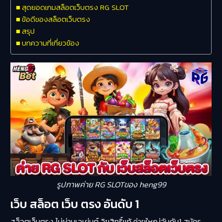
สุดยอดเกมสล็อตเว็บตรง RG SLOT
ข้อดีของสล็อตเว็บตรง
สรุป
บทความที่เกี่ยวข้อง
รูปภาพค่าย RG SLOTของ heng99
เว็บ สล็อต เว็บ ตรง อันดับ 1
สล็อตเว็บตรง
ไม่ผ่านเอเย่นต์ ลิขสิทธิ์แท้ ค่ายใหญ่อันดับ1 สมัคร