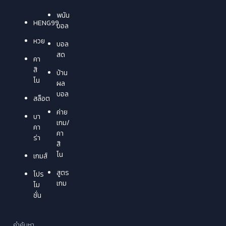
พนัน
HENG99
บอล
หวย
บอล
สด
คา
สิ
บ้าน
โน
ผล
บอล
สล็อต
ค่าย
บา
เกม/
คา
คา
ร่า
สิ
โน
เกมส์
สูตร
โปร
เกม
โม
ชั่น
คำค้นหา