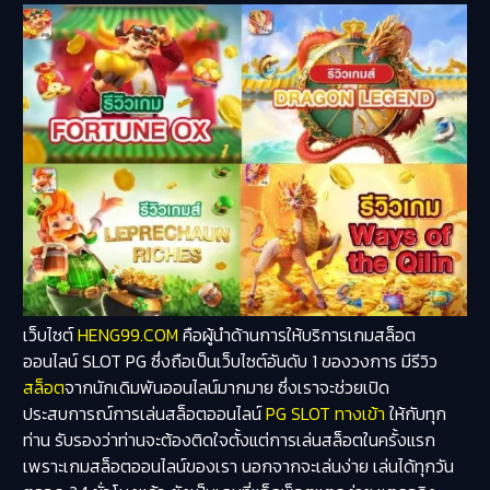
เว็บไซต์
HENG99.COM
คือผู้นำด้านการให้บริการเกมสล็อต
ออนไลน์ SLOT PG ซึ่งถือเป็นเว็บไซต์อันดับ 1 ของวงการ มีรีวิว
สล็อต
จากนักเดิมพันออนไลน์มากมาย ซึ่งเราจะช่วยเปิด
ประสบการณ์การเล่นสล็อตออนไลน์
PG SLOT ทางเข้า
ให้กับทุก
ท่าน รับรองว่าท่านจะต้องติดใจตั้งแต่การเล่นสล็อตในครั้งแรก
เพราะเกมสล็อตออนไลน์ของเรา นอกจากจะเล่นง่าย เล่นได้ทุกวัน