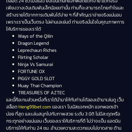
ตลอด 24 ชั่วโมงแล้ว ยังเป็นเกมที่แจ็กพ็อตแตกง่าย แตกจริง
เพียงวางเงินเดิมพันเล็กน้อยเท่านั้น ท่านก็จะสามารถโกยกำไรและ
สร้างรายได้จากการเดิมพันได้ง่าย ๆ ที่สำคัญเราจ่ายจริงแน่นอน
เพราะเราเป็นเว็บตรง ไม่ผ่านเอเย่นต์ ท่านจริงมั่นใจในคุณภาพการ
ให้บริการของเราได้
Ways of the Qilin
Dragon Legend
Leprechaun Riches
Flirting Scholar
Ninja Vs Samurai
FORTUNE OX
PIGGY GOLD SLOT
Muay Thai Champion
TREASURES OF AZTEC
และนี้คือเกมส่วนหนึ่งที่เราได้นำมาให้กับท่านได้ลองเข้ามาเล่นดู เว็บ
สล็อต
Heng99bet.com
ของเรา โบนัสแจกหนัก แจกพอตเข้า
บ่อย ที่สุด และเล่นสนุกไปกับภาพสวย ระดับ 3 มิติ ไม่มีสะดุดหรือ
กระตุกอย่างแน่นอน เว็บของเราให้บริการที่ดี ไม่ว่าจะเป็น แอดมิน
บริการให้กับท่าน 24 ชม. อำนวยความสะดวกแบบไม่ขาดสาย ด้าน