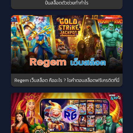
ปั่นสล็อตตัวช่วยทำกำไร
Regem เว็บสล็อต คืออะไร ? ไขคำตอบสล็อตฟรีเครดิตที่นี่