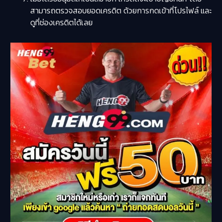
สามารถตรวจสอบยอดเครดิต ด้วยการกดเข้าที่โปรไฟล์ และ
ดูที่ช่องเครดิตได้เลย