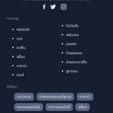
หมวดหมู่
โปรโมชั่น
HENG99
พนันบอล
หวย
บอลสด
คาสิโน
บ้านผลบอล
สล็อต
ค่ายเกม/คาสิโน
บาคาร่า
สูตรเกม
เกมส์
คำค้นหา
ตรวจหวย
ถ่ายทอดสดหวยรัฐบาล
บาคาร่า
แทงบอลออนไลน์
ตารางบอลวันนี้
สล็อต