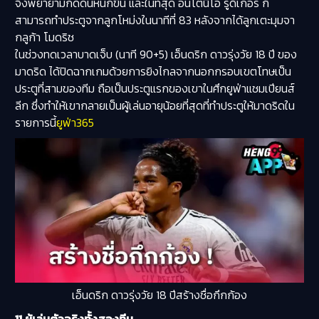
จึงพยายามกดดันหนักขึ้น และในที่สุด อันโตนิโอ รูดิเกอร์ ก็
สามารถทำประตูจากลูกโหม่งในนาทีที่ 83 หลังจากได้ลูกเตะมุมจา
กลูก้า โมดริช
ในช่วงทดเวลาบาดเจ็บ (นาที 90+5) เอ็นดริก ดาวรุ่งวัย 18 ปี ของ
มาดริด ได้ปิดฉากเกมด้วยการยิงไกลจากนอกกรอบเขตโทษเป็น
ประตูที่สามของทีม ถือเป็นประตูแรกของเขาในศึกยูฟ่าแชมเปียนส์
ลีก ซึ่งทำให้เขากลายเป็นผู้เล่นอายุน้อยที่สุดที่ทำประตูให้มาดริดใน
รายการนี้
ยูฟ่า365
เอ็นดริก ดาวรุ่งวัย 18 ปีสร้างชื่อกึกก้อง
11 ผู้เล่นตัวจริงทั้งสองทีม