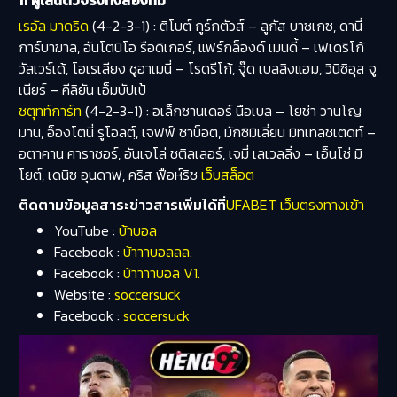
เรอัล มาดริด
(4-2-3-1) : ติโบต์ กูร์กตัวส์ – ลูกัส บาซเกซ, ดานี่
การ์บาฆาล, อันโตนิโอ รือดิเกอร์, แฟร์กล็องด์ เมนดี้ – เฟเดริโก้
วัลเวร์เด้, โอเรเลียง ชูอาเมนี่ – โรดรีโก้, จู๊ด เบลลิงแฮม, วินิซิอุส จู
เนียร์ – คีลิยัน เอ็มบัปเป้
ชตุทท์การ์ท
(4-2-3-1) : อเล็กซานเดอร์ นือเบล – โยช่า วานโญ
มาน, อ็องโตนี่ รูโอลตฺ์, เจฟฟ์ ชาบ็อต, มักซิมิเลี่ยน มิทเทลชเตดท์ –
อตาคาน คาราซอร์, อันเจโล่ ชติลเลอร์, เจมี่ เลเวลลิ่ง – เอ็นโซ่ มิ
โยต์, เดนิซ อุนดาฟ, คริส ฟือห์ริช
เว็บสล็อต
ติดตามข้อมูลสาระข่าวสารเพิ่มได้ที่
UFABET เว็บตรงทางเข้า
YouTube :
บ้าบอล
Facebook :
บ้าาาบอลลล.
Facebook :
บ้าาาาบอล V1.
Website :
soccersuck
Facebook :
soccersuck