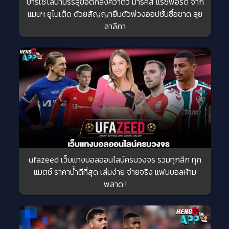
บาร์เซโลน่าบรรลุข้อตกลงคว้าตัว มาร์คัส แรชฟอร์ด จาก
แมนฯ ยูไนเต็ด ด้วยสัญญายืมตัวพ่วงออปชั่นซื้อขาด ลุย
ลาลีกา
ufazeed เว็บแทงบอลออนไลน์ครบวงจร รวมทุกลีก ทุก
แมตช์ ราคาน้ำดีที่สุด เล่นง่าย จ่ายจริง แฟนบอลห้าม
พลาด !