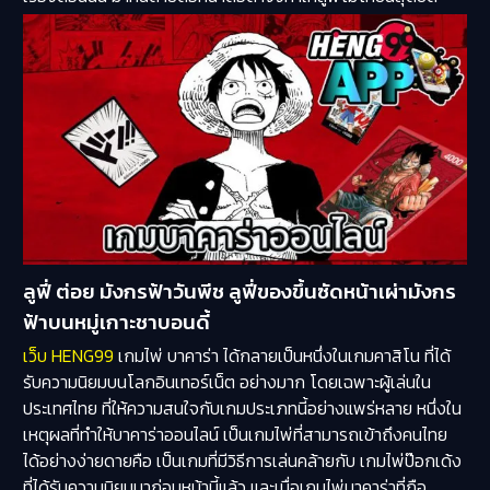
ลูฟี่ ต่อย มังกรฟ้าวันพีช ลูฟี่ของขึ้นซัดหน้าเผ่ามังกร
ฟ้าบนหมู่เกาะชาบอนดี้
เว็บ HENG99
เกมไพ่ บาคาร่า ได้กลายเป็นหนึ่งในเกมคาสิโน ที่ได้
รับความนิยมบนโลกอินเทอร์เน็ต อย่างมาก โดยเฉพาะผู้เล่นใน
ประเทศไทย ที่ให้ความสนใจกับเกมประเภทนี้อย่างแพร่หลาย หนึ่งใน
เหตุผลที่ทำให้บาคาร่าออนไลน์ เป็นเกมไพ่ที่สามารถเข้าถึงคนไทย
ได้อย่างง่ายดายคือ เป็นเกมที่มีวิธีการเล่นคล้ายกับ เกมไพ่ป๊อกเด้ง
ที่ได้รับความนิยมมาก่อนหน้านี้แล้ว และเมื่อเกมไพ่บาคาร่าที่ถือ