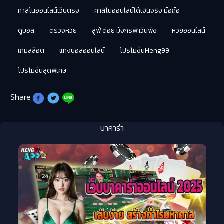
คาสิโนออนไลน์เว็บตรง
คาสิโนออนไลน์ได้เงินจริง มือถือ
ดูบอล
ตรวจหวย
ลูฟี่ ต่อย มังกรฟ้าวันพีช
หวยออนไลน์
เกมสล็อต
แทงบอลออนไลน์
โปรโมชั่นHeng99
โปรโมชั่นสุดพิเศษ
Share
บาคาร่า