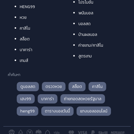
โปรโมชั่น
HENG99
พนันบอล
หวย
บอลสด
คาสิโน
บ้านผลบอล
สล็อต
ค่ายเกม/คาสิโน
บาคาร่า
สูตรเกม
เกมส์
คำค้นหา
ดูบอลสด
ตรวจหวย
สล็อต
คาสิโน
เฮง99
บาคาร่า
ถ่ายทอดสดหวยรัฐบาล
heng99
ตารางบอลวันนี้
แทงบอลออนไลน์