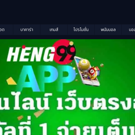
็อต
บาคาร่า
เกมส์
โปรโมชั่น
พนันบอล
บอ