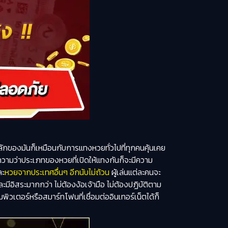
หลักของมันก็เหมือนกับการแทงหวยทั่วไปที่ทุกคนคุ้นเคย
ความว่าประเภทของหวยที่เปิดให้แทงกันก็จะมีความ
ละ
หวยจากประเทศอื่นๆ อีกนับไม่ถ้วน
ผู้เล่นแต่ละคนจะ
มีอิสระมากกว่า ไม่ต้องง้อเจ้ามือ ไม่ต้องปฏิบัติตาม
พิวเตอร์หรือสมาร์ทโฟนที่เชื่อมต่ออินเทอร์เน็ตได้ก็