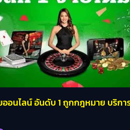
วยออนไลน์ อันดับ 1 ถูกกฎหมาย บริการ