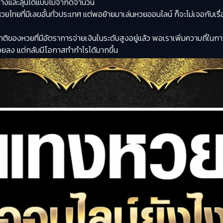
ทางและลุ้นได้แบบไม่จำกัดจำนวน
หวยไทยที่มีเลขอั้นทั่วประเทศ แต่พอย้ายมาเล่นหวยออนไลน์ ก็จะไม่เจอกับเรื
ิของหวยที่มีอัตราการจ่ายเงินในระดับสูงอยู่แล้ว พอเราเพิ่มความถี่ในการเล
งน้อยลง แต่กลับมีโอกาสทำกำไรได้มากขึ้น