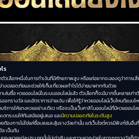
งไร
อีกตัวเลือกหนึ่งในการทำเงินที่มีศักยภาพสูง หรือแค่อยากจะลองดูว่าการเสี่ย
มต้นอย่างปลอดภัยและช่วยให้เก็บเกี่ยวผลกำไรได้ง่ายมาฝากกันด้วย
าเล่นซื้อ หวยออนไลน์ในระบบออนไลน์แล้ว ตัวเลือกก็จะมีมากขึ้นหลายเท่าต
ออกรางวัล และอัตราการจ่ายเงิน เพื่อให้รู้ว่าหวยออนไลน์เว็บไหนดีแบบไห
ปิดบริการให้แทงหวยอย่างเดียว หรือจะเป็นเว็บคาสิโนออนไลน์ที่มีหวยออนไลน์
เดทระบบให้ทันสมัยอยู่เสมอ และ
มีความปลอดภัยในระดับสูง
หวยต้องการไม่ใช่แค่ซื้อเลขและลุ้นรางวัลเท่านั้น แต่เว็บไซต์ควรมีฟังก์ชันอ
ล เป็นต้น
นของหวยแต่ละประเภทนั้นไม่เท่ากัน และความยากง่ายในการถูกรางวัลก็ต่างกัน