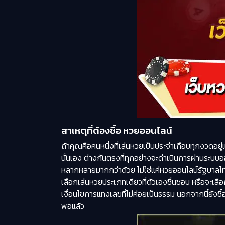
สาเหตุที่ต้องซื้อ หวยออนไลน์
ถ้าคุณคือคนหนึ่งที่เล่นหวยเป็นประจำเกือบทุกงวดอยู่
นั่นเอง ต่างกันตรงที่ทุกอย่างจะดำเนินการผ่านระบบ
หลากหลายมากกว่าด้วย ไม่ใช่แค่หวยออนไลน์รัฐบาลไท
เลือกเล่นหวยประเภทเดียวที่ตัวเองชื่นชอบ หรือจะเลือ
เงื่อนไขการแทงเลขที่ไม่ค่อยเป็นธรรม นอกจากนี้ยังซื้
พอแล้ว