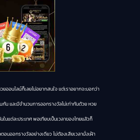
เล่นหวยออนไลน์ก็เลยไม่อยากสนใจ แต่เราอยากจะบอกว่า
มือนกัน และมีจำนวนการออกรางวัลไม่เท่ากันด้วย หวย
งกันในแต่ละประเทศ พอเทียบเป็นเวลาของไทยแล้วก็
ลตอนออกรางวัลอย่างเดียว ไม่ต้องเสียเวลานั่งเฝ้า