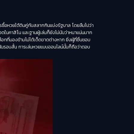
รซื้อหวยใต้ดินคู่กับสลากกินแบ่งรัฐบาล โดยลืมไปว่า
็อตในคาสิโน และฐานผู้เล่นก็ยังไม่นับว่าหนาแน่นมาก
อกที่มองข้ามไม่ได้เด็ดขาดต่างหาก ยิ่งผู้ที่ชื่นชอบ
นรอบสั้น การเล่นหวยแบบออนไลน์นั้นก็ถือว่าตอบ