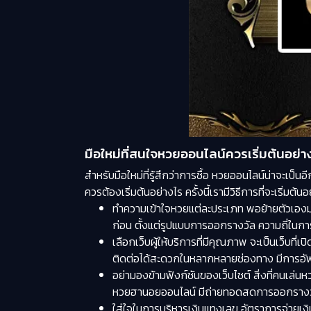
มือใหม่ที่สนใจหวยออนไลน์ควรเริ่มต้นอย่า
สำหรับมือใหม่ที่รู้สึกว่าการซื้อ หวยออนไลน์น่าจะเป็น
ควรต้องเริ่มต้นอย่างไร ครั้งนี้เรามีวิธีการที่จะเริ่
ทำความเข้าใจหวยแต่ละประเภท
พอย้ายตัวเองม
ก่อน ตั้งแต่รูปแบบการออกรางวัล ความถี่ในการ
เลือกเว็บผู้ให้บริการที่มีคุณภาพ
จะเป็นเว็บที่เ
ติดต่อได้สะดวกในหลากหลายช่องทาง มีการอัพ
อย่ามองข้ามฟังก์ชันของเว็บไซต์
สิ่งที่คนเล่น
หวยฮานอยออนไลน์ มีถ่ายทอดสดการออกรางวั
ใส่ใจในการบริหารเงินแทงเลข
อัตราการจ่ายเงิ