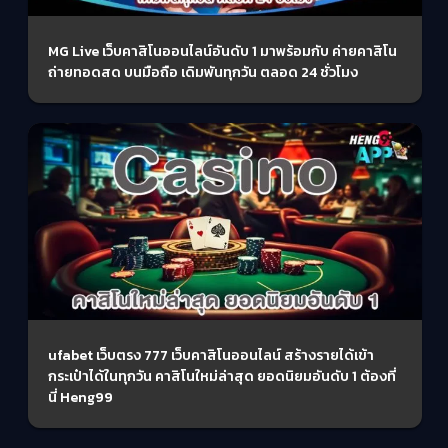
MG Live เว็บคาสิโนออนไลน์อันดับ 1 มาพร้อมกับ ค่ายคาสิโน
ถ่ายทอดสด บนมือถือ เดิมพันทุกวัน ตลอด 24 ชั่วโมง
ufabet เว็บตรง 777 เว็บคาสิโนออนไลน์ สร้างรายได้เข้า
กระเป๋าได้ในทุกวัน คาสิโนใหม่ล่าสุด ยอดนิยมอันดับ 1 ต้องที่
นี่ Heng99