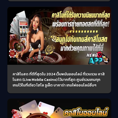
คาสิโนสด ที่ดีที่สุดใน 2024 เว็บพนันออนไลน์ ที่รวบรวม คาสิ
โนสด (Live Mobile Casino) ไว้มากที่สุด ศูนย์รวมเกมทุก
เกมไว้ในที่เดียว ไฮโล รูเล็ต บาคาร่า เกมไพ่ออนไลน์อื่นๆ