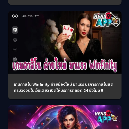
เกมคาสิโน Winfinity ค่ายน้องใหม่ มาแรง บริการคาสิโนสด
ครบวงจร ในเว็บเดียว เปิดให้บริการตลอด 24 ชั่วโมง !!