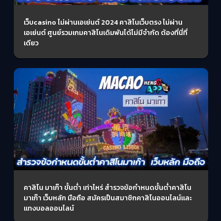
เว็บcasino ไม่ผ่านเอเย่นต์ 2024 คาสิโนเว็บตรง ไม่ผ่าน
เอเย่นต์ ศูนย์รวมเกมคาสิโนเดิมพันได้ไม่มีจำกัด ต้องที่นี่ที่
เดียว
คาสิโน มาเก๊า ขั้นต่ำ เท่าไหร่ สำรวจข้อกำหนดขั้นต่ำคาสิโน
มาเก๊า เว็บหลัก มือถือ สมัครเป็นสมาชิกคาสิโนออนไลน์และ
แทงบอลออนไลน์