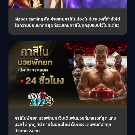
bigpot gaming คือ ค่ายเกมคาสิโนน้องใหม่มาแรงที่กำลังได้
รับความนิยมมากที่สุดที่รวมเกมคาสิโนทุกรูปแบบไว้ในที่เดียว
คาสิโนพักยก มวยพักยก เว็บเดิมพันมวยที่มาแรงที่สุด แทง
มวย ได้ทุกคู่ ที่นี่ คาสิโนออนไลน์ เว็บตรง เดิมพันกีฬาทุก
ประเภท 24 ชม.