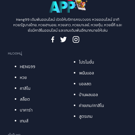
Heng99 เดิมพันออนไลน์ เปิดให้บริการครบวงจร หวยออนไลน์ อาทิ
หวยรัฐบาลไทย, หวยฮานอย, หวยลาว, หวยมาเลย์, หวยหุ้น, หวยยี่กี และ
ยังมีคาสิโนออนไลน์ และเกมเดิมพันอีกมากมายให้เล่น
หมวดหมู่
โปรโมชั่น
HENG99
พนันบอล
หวย
บอลสด
คาสิโน
บ้านผลบอล
สล็อต
ค่ายเกม/คาสิโน
บาคาร่า
สูตรเกม
เกมส์