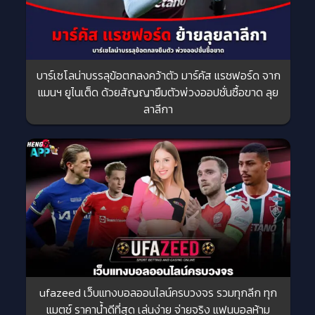
บาร์เซโลน่าบรรลุข้อตกลงคว้าตัว มาร์คัส แรชฟอร์ด จาก
แมนฯ ยูไนเต็ด ด้วยสัญญายืมตัวพ่วงออปชั่นซื้อขาด ลุย
ลาลีกา
ufazeed เว็บแทงบอลออนไลน์ครบวงจร รวมทุกลีก ทุก
แมตช์ ราคาน้ำดีที่สุด เล่นง่าย จ่ายจริง แฟนบอลห้าม