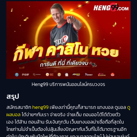
Heng99 บริการพนันออนไลน์ครบวงจร
สรุป
สมัครสมาชิก
heng99
เพียงเท่านี้คุณก็สามารถ แทงบอล ดูบอล
ดู
ผลบอล
ได้ง่ายๆกับเรา จ่ายจริง จ่ายเต็ม ถอนออโต้ได้ด้วยตัว
เอง ได้ล้าน ถอนล้าน รับเงินทุกวัน เว็บแทงบอลน่าเชื่อถือที่สุดใน
ไทยท่านไม่จำเป็นต้องไปลุ้นเสี่ยงปัญหากับเว็บที่ไม่ได้มาตรฐานอีก
ต่อไป นักเดิมพันมือใหม่ที่ต้องการ แทงบอลออนไลน์ ไม่ผ่านเอเย่นต์