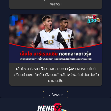
พลาด !
เอ็นโซ บาร์เรเนเชีย กองกลางดาวรุ่งชาวอาร์เจนไตน์
เตรียมย้ายซบ “เหยี่ยวลิสบอน” หลังโชว์ฟอร์มโด่นเด่นกับ
บาเลนเซีย
ดูทั้งหมด >