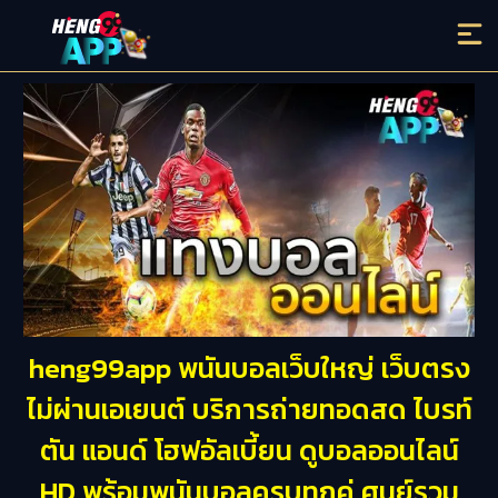
heng99app พนันบอลเว็บใหญ่ เว็บตรง
ไม่ผ่านเอเยนต์ บริการถ่ายทอดสด ไบรท์
ตัน แอนด์ โฮฟอัลเบี้ยน ดูบอลออนไลน์
HD พร้อมพนันบอลครบทุกคู่ ศูนย์รวม