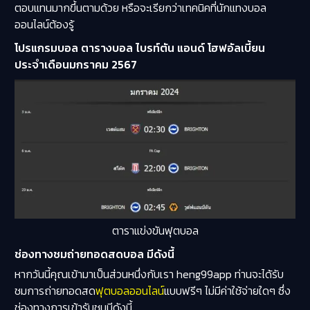
ตอบแทนมากขึ้นตามด้วย หรือจะเรียกว่าเทคนิคที่นักแทงบอล
ออนไลน์ต้องรู้
โปรแกรมบอล ตารางบอล ไบรท์ตัน แอนด์ โฮฟอัลเบี้ยน
ประจำเดือนมกราคม 2567
ตาราแข่งขันฟุตบอล
ช่องทางชมถ่ายทอดสดบอล มีดังนี้
หากวันนี้คุณเข้ามาเป็นส่วนหนึ่งกับเรา heng99app ท่านจะได้รับ
ชมการถ่ายทอดสด
ฟุตบอลออนไลน์
แบบฟรีๆ ไม่มีค่าใช้จ่ายใดๆ ซึ่ง
ช่องทางการเข้ารับชมมีดังนี้