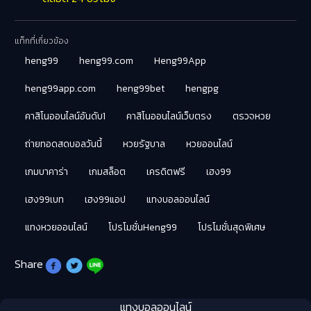
แท็กที่เกี่ยวข้อง
heng99
heng99.com
Heng99App
heng99app.com
heng99bet
hengpg
คาสิโนออนไลน์อันดับ1
คาสิโนออนไลน์เว็บตรง
ตรวจหวย
ถ่ายทอดสดบอลวันนี้
หวยรัฐบาล
หวยออนไลน์
เกมบาคาร่า
เกมสล็อต
เครดิตฟรี
เฮง99
เฮง99เบท
เฮง99แอป
แทงบอลออนไลน์
แทงหวยออนไลน์
โปรโมชั่นHeng99
โปรโมชั่นสุดพิเศษ
Share
แทงบอลออนไลน์