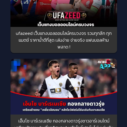
ufazeed เว็บแทงบอลออนไลน์ครบวงจร รวมทุกลีก ทุก
แมตช์ ราคาน้ำดีที่สุด เล่นง่าย จ่ายจริง แฟนบอลห้าม
พลาด !
เอ็นโซ บาร์เรเนเชีย กองกลางดาวรุ่งชาวอาร์เจนไตน์