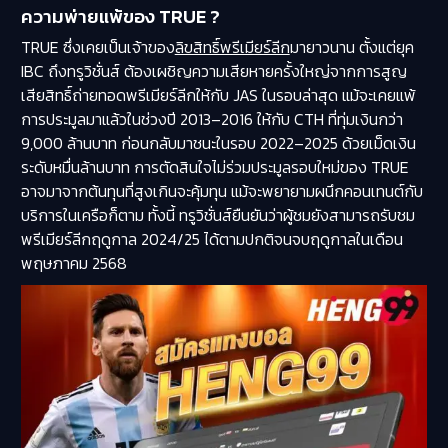
ความพ่ายแพ้ของ TRUE ?
TRUE ซึ่งเคยเป็นเจ้าของ
ลิขสิทธิ์พรีเมียร์ลีก
มายาวนาน ตั้งแต่ยุค
IBC ถึงทรูวิชั่นส์ ต้องเผชิญความเสียหายครั้งใหญ่จากการสูญ
เสียสิทธิ์ถ่ายทอดพรีเมียร์ลีกให้กับ JAS ในรอบล่าสุด แม้จะเคยแพ้
การประมูลมาแล้วในช่วงปี 2013–2016 ให้กับ CTH ที่ทุ่มเงินกว่า
9,000 ล้านบาท ก่อนกลับมาชนะในรอบ 2022–2025 ด้วยเม็ดเงิน
ระดับหมื่นล้านบาท การตัดสินใจไม่ร่วมประมูลรอบใหม่ของ TRUE
อาจมาจากต้นทุนที่สูงเกินจะคุ้มทุน แม้จะพยายามผนึกคอนเทนต์กับ
บริการในเครือก็ตาม ทั้งนี้ ทรูวิชั่นส์ยืนยันว่าผู้ชมยังสามารถรับชม
พรีเมียร์ลีกฤดูกาล 2024/25 ได้ตามปกติจนจบฤดูกาลในเดือน
พฤษภาคม 2568