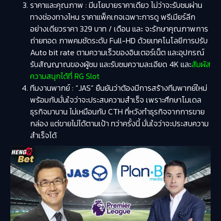
ราคาและคุณภาพ : มีนโยบายราคาเดียว ไม่ว่าจะรับชมผ่าน
ทางช่องทางไหน ราคาแพ็คเกจเฉพาะการดู พรีเมียร์ลีก
อย่างเดียวราคา 329 บาท / เดือน และ จะรักษาคุณภาพการ
ถ่ายทอด ภาพคมชัดระดับ Full-HD ด้วยเทคโนโลยีการปรับ
Auto bit rate ตามความเร็วของอินเตอร์เน็ต และอุปกรณ์
รับสัญญาณของผู้ชม และรับชมความละเอียด 4K และ
สัมผัส
ความสนุกได้ที่ RG Slot
ทีมงานพากย์ : “JAS” ยืนยันว่าต้องมีการสร้างทีมพากย์ใหม่
พร้อมกับมั่นใจว่าจะประสบความสำเร็จ เพราะศึกษาโมเดล
ธุรกิจมานาน ไม่เหมือนกับ CTH ที่หวังทำธุรกิจจากการขาย
กล่อง แต่ขายไม่ได้ตามเป้า ทว่าครั้งนี้ มั่นใจว่าจะประสบความ
สำเร็จได้