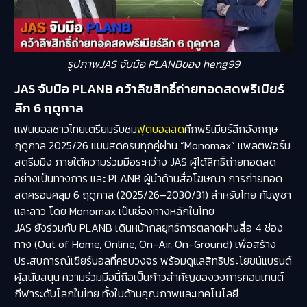
รูปภาพJAS จับมือ PLANBของ heng99
JAS จับมือ PLANB คว้าลิขสิทธิ์ถ่ายทอดสดพรีเมียร์
ลีก 6 ฤดูกาล
แฟนบอลชาวไทยเตรียมรับชม
ฟุตบอลสด
ศึกพรีเมียร์ลีกอังกฤษ
ฤดูกาล 2025/26 แบบสดครบทุกคู่ผ่าน “Monomax” แพลตฟอร์ม
สตรีมมิง ภายใต้ความร่วมมือระหว่าง JAS ผู้ได้สิทธิ์ถ่ายทอดสด
อย่างเป็นทางการ และ PLANB ผู้นำด้านสื่อโฆษณา การถ่ายทอด
สดครอบคลุม 6 ฤดูกาล (2025/26–2030/31) สำหรับไทย กัมพูชา
และลาว โดย Monomax เป็นช่องทางหลักในไทย
JAS ยังร่วมกับ PLANB เดินหน้ากลยุทธ์การตลาดผ่านสื่อ 4 ช่อง
ทาง (Out of Home, Online, On-Air, On-Ground) เพื่อสร้าง
ประสบการณ์เชียร์บอลที่ครบวงจร พร้อมดูแลสิทธิประโยชน์แบรนด์
ผู้สนับสนุน ความร่วมมือนี้ถือเป็นก้าวสำคัญของวงการคอนเทนต์
กีฬาระดับโลกในไทย ทั้งในด้านคุณภาพและเทคโนโลยี