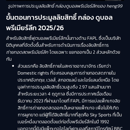
รูปภาพการประมูลลิขสิทธิ์ กล่องดูบอลพรีเมียร์ลีกของ heng99
ขั้นตอนการประมูลลิขสิทธิ์ กล่อง ดูบอล
พรีเมียร์ลีก 2025/26
สำหรับลิขสิทธิ์ฟุตบอลพรีเมียร์ลีกนั้นทางด้าน FAPL ซึ่งเป็นบริษัท
นิติบุคคลที่จัดตั้งขึ้นสำหรับการดำเนินการเรื่องลิขสิทธิ์การ
ถ่ายทอดสดพรีเมียร์ลีก
โดยเฉพาะ แยกออกเป็น 2 ส่วนหลักด้วย
กัน
ส่วนแรกคือ ลิขสิทธิ์ภายในสหราชอาณาจักร เรียกว่า
Domestic rights ที่จะครอบคลุมการถ่ายทอดสดภายใน
ประเทศอังกฤษ, เวลส์, สกอตแลน์ และไอร์แลนด์เหนือ โดย
มูลค่าการประมูลลิขสิทธิ์รวมสูงถึง 2.97 แสนล้านบาท
สำหรับระยะเวลา 4 ฤดูกาล ซึ่งมีการประกาศเมื่อเดือน
ธันวาคม 2023 ที่ผ่านมาโดยที่ FAPL มีการแบ่งแพ็กเกจลิข
สิทธิ์การถ่ายทอดสดออกเป็นหลายแพ็กเกจ เพื่อไม่ให้เกิด
การผูกขาด แต่ผู้ที่ได้ลิขสิทธิ์มากที่สุดคือ Sky Sports ที่เป็น
เบอร์หนึ่งมาตลอดตั้งแต่ก่อตั้งพรีเมียร์ลีกในปี 1992
นอกจากนี้ยังมีแพ็กเกจไฮไลต์ฟุตบอลที่สถานีโทรทัศน์ BBC