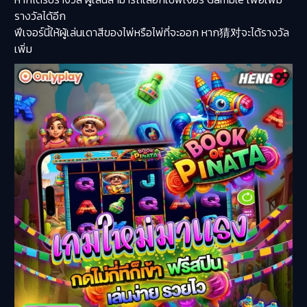
รางวัลได้อีก
ฟีเจอร์นี้ให้ผู้เล่นเดาสีของไพ่หรือไพ่ที่จะออก หาก猜对จะได้รางวัล
เพิ่ม