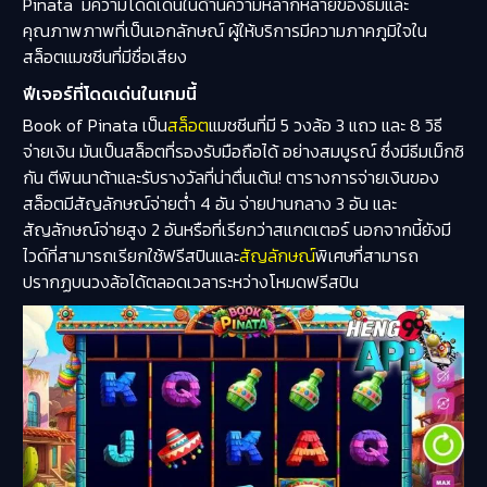
Pinata มีความโดดเด่นในด้านความหลากหลายของธีมและ
คุณภาพภาพที่เป็นเอกลักษณ์ ผู้ให้บริการมีความภาคภูมิใจใน
สล็อตแมชชีนที่มีชื่อเสียง
ฟีเจอร์ที่โดดเด่นในเกมนี้
Book of Pinata เป็น
สล็อต
แมชชีนที่มี 5 วงล้อ 3 แถว และ 8 วิธี
จ่ายเงิน มันเป็นสล็อตที่รองรับมือถือได้ อย่างสมบูรณ์ ซึ่งมีธีมเม็กซิ
กัน ตีพินนาต้าและรับรางวัลที่น่าตื่นเต้น! ตารางการจ่ายเงินของ
สล็อตมีสัญลักษณ์จ่ายต่ำ 4 อัน จ่ายปานกลาง 3 อัน และ
สัญลักษณ์จ่ายสูง 2 อันหรือที่เรียกว่าสแกตเตอร์ นอกจากนี้ยังมี
ไวด์ที่สามารถเรียกใช้ฟรีสปินและ
สัญลักษณ์
พิเศษที่สามารถ
ปรากฏบนวงล้อได้ตลอดเวลาระหว่างโหมดฟรีสปิน