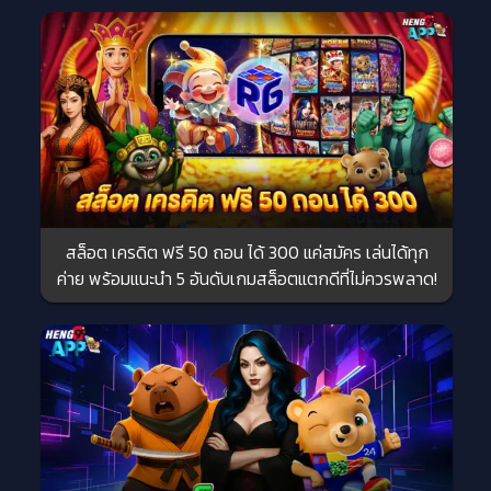
สล็อต เครดิต ฟรี 50 ถอน ได้ 300 แค่สมัคร เล่นได้ทุก
ค่าย พร้อมแนะนำ 5 อันดับเกมสล็อตแตกดีที่ไม่ควรพลาด!