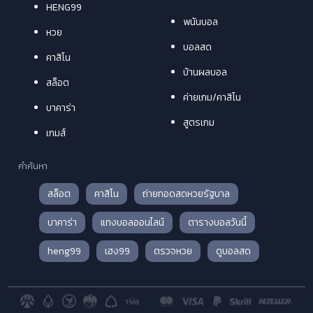
HENG99
พนันบอล
หวย
บอลสด
คาสิโน
บ้านผลบอล
สล็อต
ค่ายเกม/คาสิโน
บาคาร่า
สูตรเกม
เกมส์
คำค้นหา
สล็อต
คาสิโน
ถ่ายทอดสดหวยรัฐบาล
บาคาร่า
แทงบอลออนไลน์
ตารางบอลวันนี้
heng99
เฮง99
ตรวจหวย
ดูบอลสด